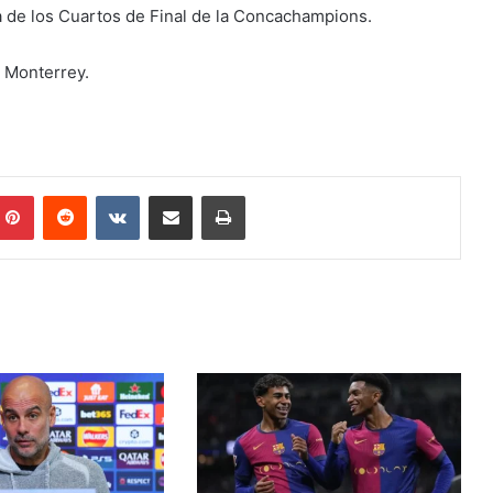
a de los Cuartos de Final de la Concachampions.
o Monterrey.
mblr
Pinterest
Reddit
VKontakte
Share via Email
Print