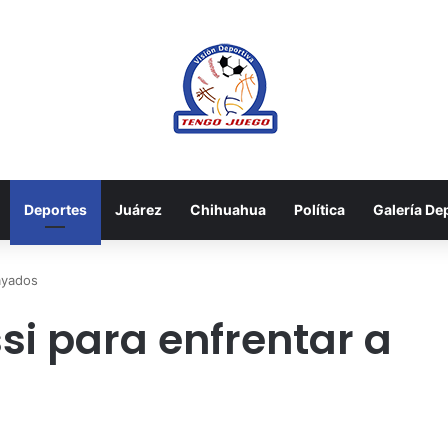
Deportes
Juárez
Chihuahua
Política
Galería De
ayados
i para enfrentar a