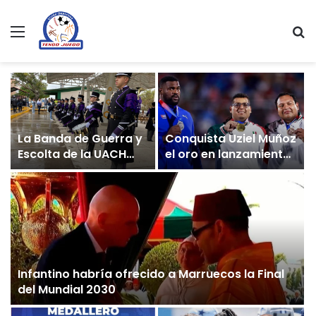
Menu
Se
La Banda de Guerra y
Conquista Uziel Muñoz
Escolta de la UACH
el oro en lanzamiento
abre sus puertas a
de bala en Santo
nuevos integrantes
Domingo 2026
Infantino habría ofrecido a Marruecos la Final
del Mundial 2030