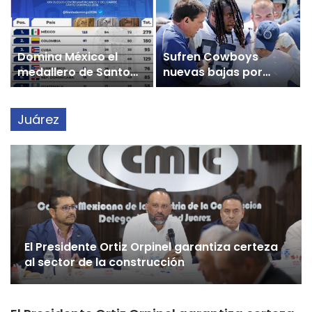
Domina México el
Sufren Cowboys
medallero de Santo
nuevas bajas por
Domingo 2026
lesión rumbo a la
temporada 2026 de la
NFL
Juárez
El Presidente Ortiz Orpinel garantiza certeza
al sector de la construcción