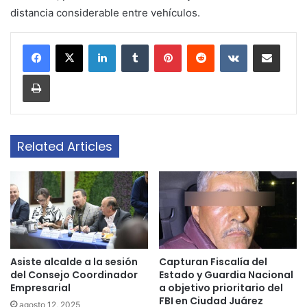
distancia considerable entre vehículos.
LinkedIn
Tumblr
Pinterest
Reddit
VKontakte
Share via Email
Print
Related Articles
Asiste alcalde a la sesión
Capturan Fiscalía del
del Consejo Coordinador
Estado y Guardia Nacional
Empresarial
a objetivo prioritario del
FBI en Ciudad Juárez
agosto 12, 2025