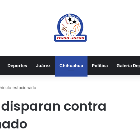
Deportes
Juárez
Chihuahua
Política
Galería De
hículo estacionado
 disparan contra
nado