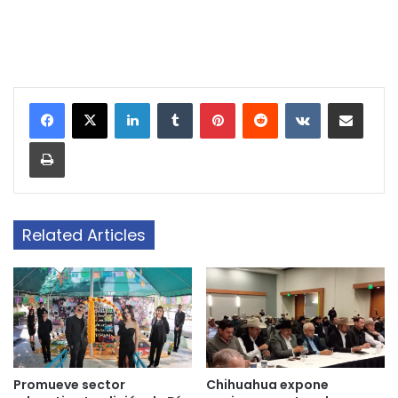
LinkedIn
Tumblr
Pinterest
Reddit
VKontakte
Share via Email
Print
Related Articles
Promueve sector
Chihuahua expone