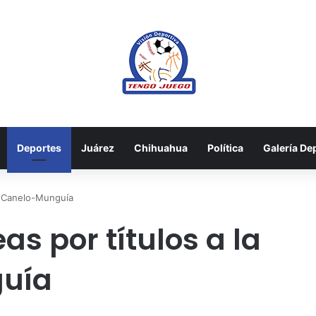
Deportes
Juárez
Chihuahua
Política
Galería De
el Canelo-Munguía
s por títulos a la
guía