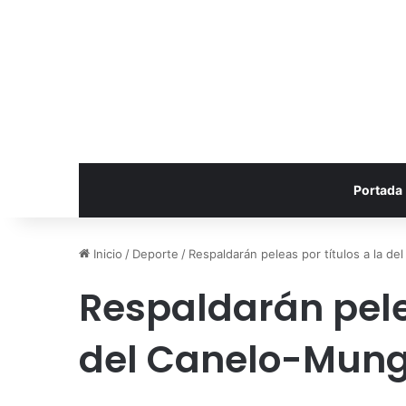
Portada
Inicio
/
Deporte
/
Respaldarán peleas por títulos a la d
Respaldarán pelea
del Canelo-Mun