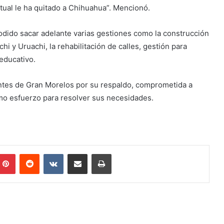
tual le ha quitado a Chihuahua”. Mencionó.
dido sacar adelante varias gestiones como la construcción
i y Uruachi, la rehabilitación de calles, gestión para
 educativo.
antes de Gran Morelos por su respaldo, comprometida a
mo esfuerzo para resolver sus necesidades.
mblr
Pinterest
Reddit
VKontakte
Share via Email
Print