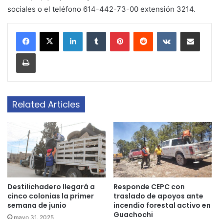
sociales o el teléfono 614-442-73-00 extensión 3214.
LinkedIn
Tumblr
Pinterest
Reddit
VKontakte
Share via Email
Print
Related Articles
Destilichadero llegará a
Responde CEPC con
cinco colonias la primer
traslado de apoyos ante
semana de junio
incendio forestal activo en
Guachochi
mayo 31, 2025