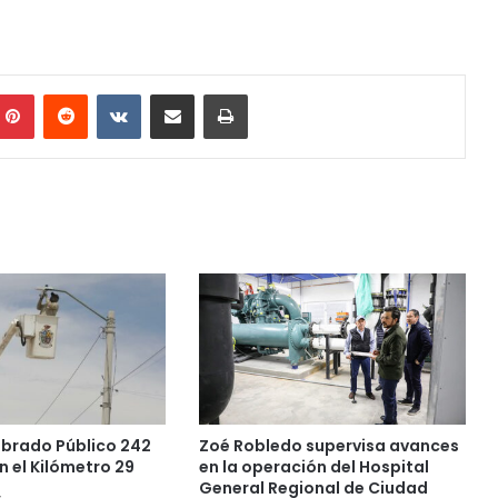
mblr
Pinterest
Reddit
VKontakte
Share via Email
Print
mbrado Público 242
Zoé Robledo supervisa avances
n el Kilómetro 29
en la operación del Hospital
General Regional de Ciudad
4