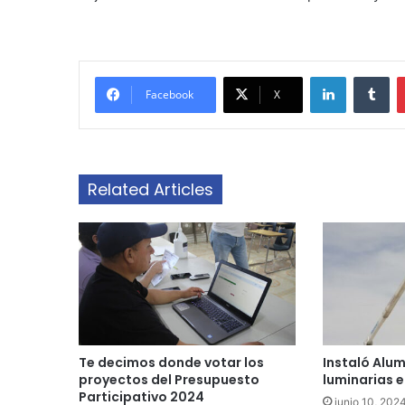
LinkedIn
Tu
Facebook
X
Related Articles
Te decimos donde votar los
Instaló Alu
proyectos del Presupuesto
luminarias e
Participativo 2024
junio 10, 202