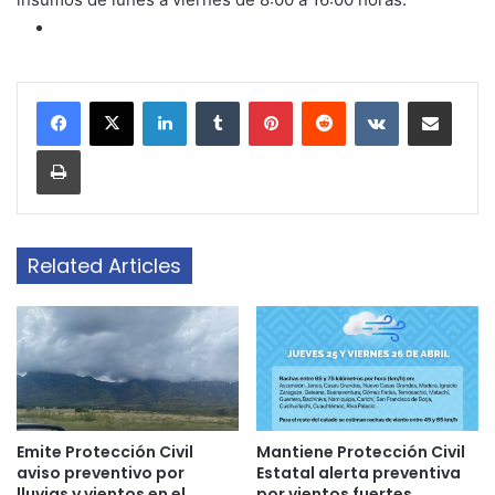
LinkedIn
Tumblr
Pinterest
Reddit
VKontakte
Share via Email
Print
Related Articles
Emite Protección Civil
Mantiene Protección Civil
aviso preventivo por
Estatal alerta preventiva
lluvias y vientos en el
por vientos fuertes