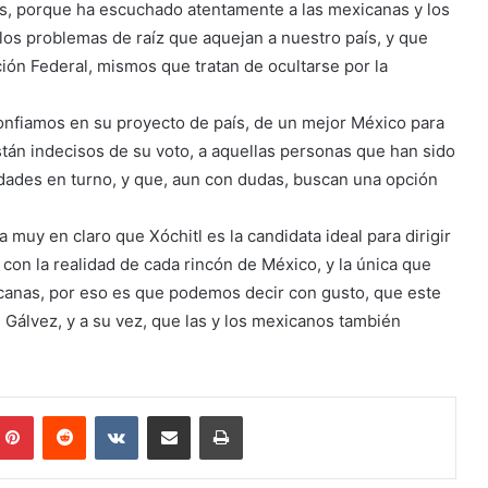
ís, porque ha escuchado atentamente a las mexicanas y los
 los problemas de raíz que aquejan a nuestro país, y que
ción Federal, mismos que tratan de ocultarse por la
confiamos en su proyecto de país, de un mejor México para
tán indecisos de su voto, a aquellas personas que han sido
idades en turno, y que, aun con dudas, buscan una opción
 muy en claro que Xóchitl es la candidata ideal para dirigir
con la realidad de cada rincón de México, y la única que
xicanas, por eso es que podemos decir con gusto, que este
 Gálvez, y a su vez, que las y los mexicanos también
mblr
Pinterest
Reddit
VKontakte
Share via Email
Print