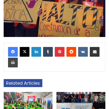
LinkedIn
Tumblr
Pinterest
Reddit
VKontakte
Share via Email
Print
Related Articles