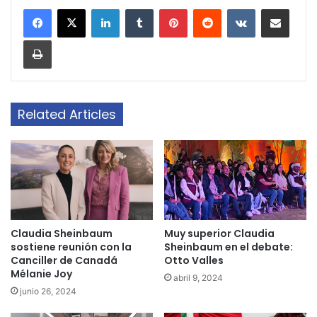
LinkedIn
Tumblr
Pinterest
Reddit
VKontakte
Share via Email
Print
Related Articles
Claudia Sheinbaum
Muy superior Claudia
sostiene reunión con la
Sheinbaum en el debate:
Canciller de Canadá
Otto Valles
Mélanie Joy
abril 9, 2024
junio 26, 2024