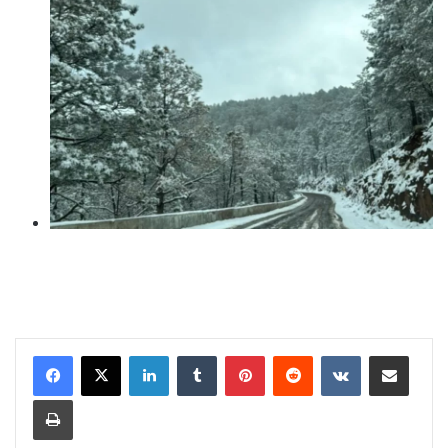
LinkedIn
Tumblr
Pinterest
Reddit
VKontakte
Share via Email
Print