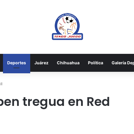
Deportes
Juárez
Chihuahua
Política
Galería De
ll
pen tregua en Red