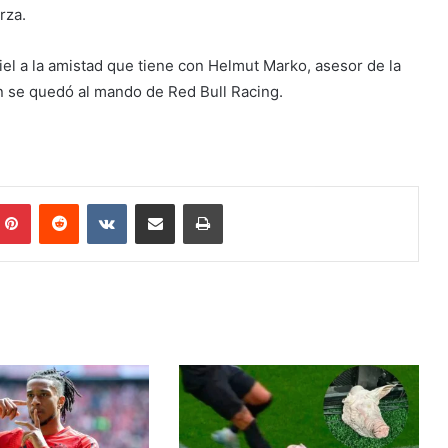
rza.
iel a la amistad que tiene con Helmut Marko, asesor de la
ien se quedó al mando de Red Bull Racing.
mblr
Pinterest
Reddit
VKontakte
Share via Email
Print