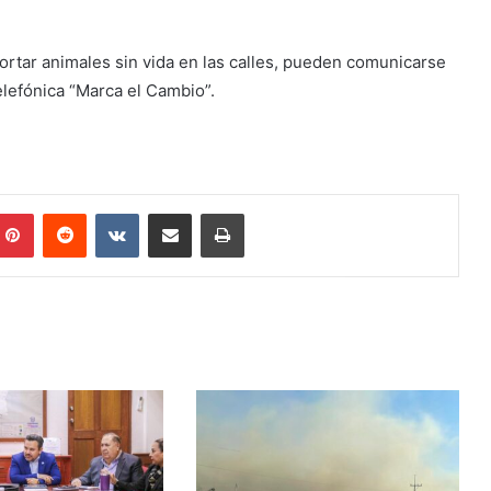
portar animales sin vida en las calles, pueden comunicarse
elefónica “Marca el Cambio”.
mblr
Pinterest
Reddit
VKontakte
Share via Email
Print