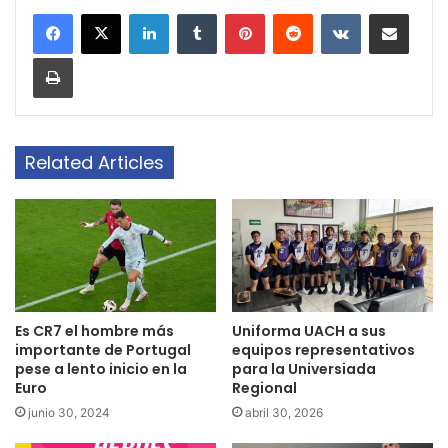
LinkedIn
Tumblr
Pinterest
Reddit
VKontakte
Share via Email
Print
Related Articles
Es CR7 el hombre más
Uniforma UACH a sus
importante de Portugal
equipos representativos
pese a lento inicio en la
para la Universiada
Euro
Regional
junio 30, 2024
abril 30, 2026