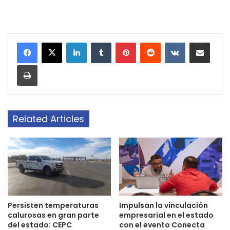
LinkedIn
Tumblr
Pinterest
Reddit
VKontakte
Share via Email
Print
Related Articles
Persisten temperaturas
Impulsan la vinculación
calurosas en gran parte
empresarial en el estado
del estado: CEPC
con el evento Conecta